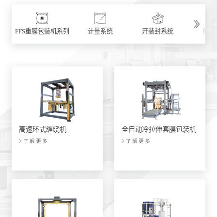
系列
FFS重膜包装机系列
计量系统
开装封系统
码垛
高速环式缠绕机
全自动冷拉伸套膜包装机
了解更多
了解更多