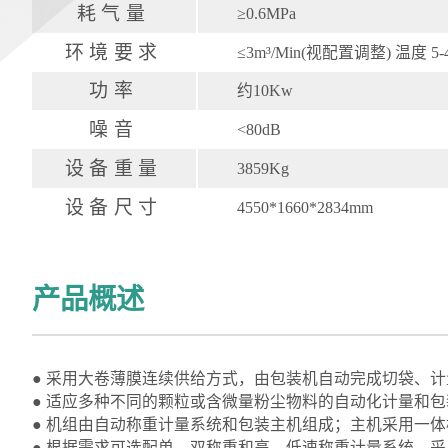
耗气量
≥0.6MPa
环境要求
≤3m³/Min(视配置调整) 温度 5
功率
约10Kw
噪音
<80dB
设备重量
3859Kg
设备尺寸
4550*1660*2834mm
产品概述
●
采用大卷薄膜连续供给方式，由包装机自动完成切袋、计
● 适应多种不同的颗粒或含微量粉尘物料的自动化计量和
● 机组由自动称重计量系统和包装主机组成；主机采用一
● 根据需求可选配单、双称重和高、低速称重计量系统，采