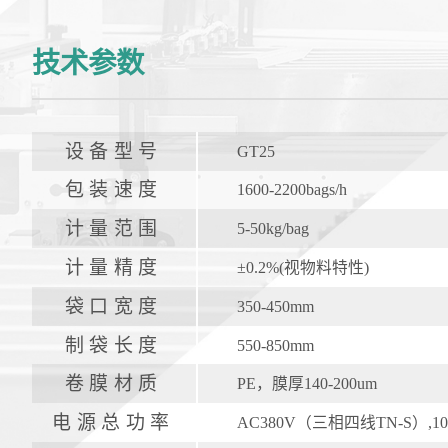
技术参数
设备型号
GT25
包装速度
1600-2200bags/h
计量范围
5-50kg/bag
计量精度
±0.2%(视物料特性)
袋口宽度
350-450mm
制袋长度
550-850mm
卷膜材质
PE，膜厚140-200um
电源总功率
AC380V（三相四线TN-S）,1